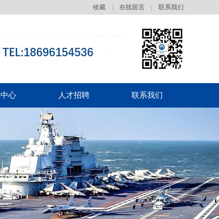
收藏
在线留言
联系我们
|
|
闻中心
人才招聘
联系我们