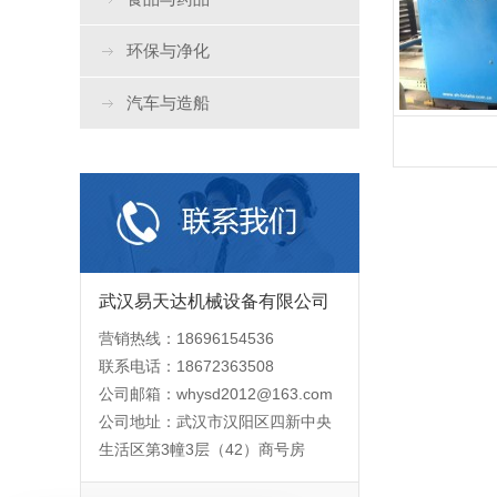
环保与净化
汽车与造船
武汉易天达机械设备有限公司
营销热线：18696154536
联系电话：18672363508
公司邮箱：whysd2012@163.com
公司地址：武汉市汉阳区四新中央
生活区第3幢3层（42）商号房