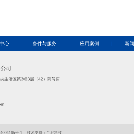
中心
备件与服务
应用案例
新
限公司
央生活区第3幢3层（42）商号房
om
4004165号-1
技术支持：兰谷科技