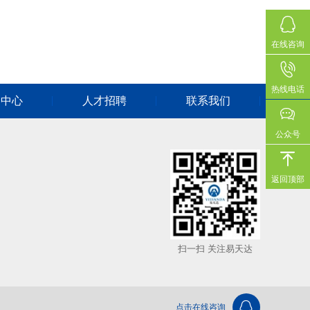

4708954
在线咨询

1867236
热线电话
闻中心
人才招聘
联系我们

公众号

返回顶部
扫一扫 关注易天达

点击在线咨询