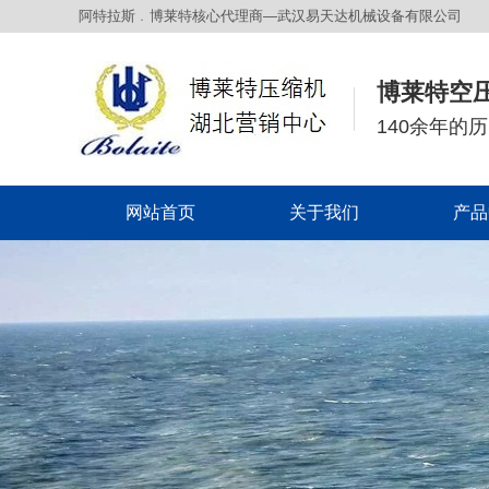
阿特拉斯﹒博莱特核心代理商—武汉易天达机械设备有限公司
博莱特空
140余年的
网站首页
关于我们
产品